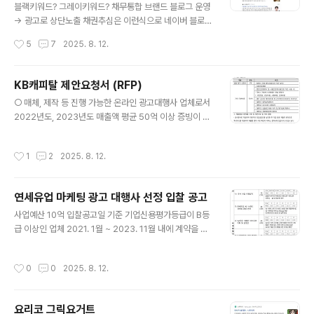
블랙키워드? 그레이키워드? 채무통합 브랜드 블로그 운영
-> 광고로 상단노출 채권추심은 이런식으로 네이버 블로
그나 티스토리 블로그로 가능합니다. 홈페이지 제작 안하
작성시간
5
7
2025. 8. 12.
셔도 되구요 구글 SA 광고네이버 SA (파워링크) 광고2가
지 제안 드립니다 가산디지털단지역채무통합 > 이런식으
로 세부키워드 하시면 cpc 단가도 낮고 전환도 높습니다
KB캐피탈 제안요청서 (RFP)
글 내용
○ 매체, 제작 등 진행 가능한 온라인 광고대행사 업체로서
2022년도, 2023년도 매출액 평균 50억 이상 증빙이 가
능한 업체○ 현재, 타 캐피탈사, 중고차거래업체, 모빌리티
플랫폼 등 대행을 하고 있지 않을 것○ 공고 게시일 현재 국
작성시간
1
2
2025. 8. 12.
가기관, 지방자치단체 또는 정부 투자기관의 부적합한 업
체로 제재를 받고 있지 아니한 사업자○ 업체 및 대표자가
은행연합회 불량거래처 등으로 등재되어 있지 아니한 사업
연세유업 마케팅 광고 대행사 선정 입찰 공고
자○ 단독 입찰만 가능하며 컨소시엄(공동) 입찰 불가
글 내용
사업예산 10억 입찰공고일 기준 기업신용평가등급이 B등
급 이상인 업체 2021. 1월 ~ 2023. 11월 내에 계약을 체
결하여 수행을 완료한 6개월 이상의 단일계 약 건으로서
유업체 또는 식음료 업체주1)주2)의 광고 대행 업무 실적
작성시간
0
0
2025. 8. 12.
이 3건 이상 있는 업체 주1) 동일 식음료 업체의 별도 브랜
드의 과업 수행시 별 건으로 인정함 [예: A 기업의 가 브랜
드 광고 캠페인, A 기업의 나 브랜드 광고 캠페인▶2건 으
요리코 그릭요거트
로 간주] 주2) 동일 브랜드의 동일 과업에 대한 복수 계약