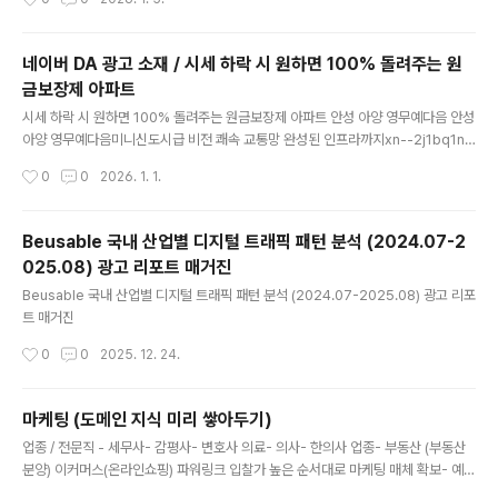
네이버 DA 광고 소재 / 시세 하락 시 원하면 100% 돌려주는 원
금보장제 아파트
글 내용
시세 하락 시 원하면 100% 돌려주는 원금보장제 아파트 안성 아양 영무예다음 안성
아양 영무예다음미니신도시급 비전 쾌속 교통망 완성된 인프라까지xn--2j1bq1nn
5ehtesa45bjzybv5p.comhttps://xn--2j1bq1nn5ehtesa45bjzybv5p.c
작성시간
0
0
2026. 1. 1.
om/index.html?utm_source=naver&utm_medium=rolling251222&ut
m_campaign=lime ctr은 높게 나올 것 같음
Beusable 국내 산업별 디지털 트래픽 패턴 분석 (2024.07-2
025.08) 광고 리포트 매거진
글 내용
Beusable 국내 산업별 디지털 트래픽 패턴 분석 (2024.07-2025.08) 광고 리포
트 매거진
작성시간
0
0
2025. 12. 24.
마케팅 (도메인 지식 미리 쌓아두기)
글 내용
업종 / 전문직 - 세무사- 감평사- 변호사 의료- 의사- 한의사 업종- 부동산 (부동산
분양) 이커머스(온라인쇼핑) 파워링크 입찰가 높은 순서대로 마케팅 매체 확보- 예)
성폭행변호사 / CPC / 20만원 구글상위노출 & 네이버 블로그 확보==========