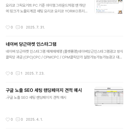
글 내용
은 연속 여부와 무관하게 1건으로 인정함 [예: 21년, 23년
요리코 그릭요거트 PC 기준 아이엠그라운드처럼 맨 하단
A 기업의 가 브랜드 광고 캠페인 수행 ▶ 1건으로 간주]
에 링크가 노출되게끔 세팅 요리코 요리코 YORIKO프리
미엄 수제 그릭요거트의 진수. 산미없는 7가지 맛, 1A등급
원유와 72시간의 정성.yoriko.kr
작성시간
0
0
2025. 7. 31.
네이버 당근마켓 인스타그램
글 내용
네이버 당근마켓 인스타그램 매체매체명 (플랫폼명)네이버당근인스타그램광고 방식
클릭당 과금 (CPC)CPC / CPMCPC / CPM클릭단가 설정가능가능가능광고 대행
수수료(마크업)무료무료10% 광고 자체 진행페이백 ~14%페이백 ~14%페이백 ~
2.5%---- 네이버 광고 영역매체명네이버 파워링크네이버 쇼핑검색광고네이버 플
작성시간
0
1
2025. 7. 23.
레이스검색광고과금 방식CPCCPCCPC과금 방식 2클릭당 비용 설정 (입찰가 기
준)클릭당 비용 설정 (입찰가 기준)클릭당 비용 설정 (입찰가 기준) 순위노출 보장 -
착수금 없이 성공보수 100% 조건으로 진행 (보통 비용이 비싸게 진행이 됨)- 순위
구글 노출 SEO 세팅 랜딩페이지 견적 예시
노출에 도움이 되는 필요한 재료만 판매가능 - 네이버 플레이스 - 영수증리뷰, 블로
글 내용
그리뷰, 트래픽(리워드), 예약자리뷰 등..
.구글 노출 SEO 세팅 랜딩페이지 견적 예시
작성시간
0
0
2025. 4. 1.