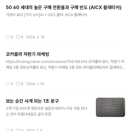
50 60 세대의 높은 구매 전환율과 구매 빈도 (AICX 플래티어)
글 내용
가성비 보다 [가치 소비]AI > GEO 출처: AICX 플래티어
작성시간
0
0
2026. 2. 15.
코카콜라 자판기 마케팅
글 내용
https://m.blog.naver.com/stocksos/156784244 코카콜라 광고, 자판기 마
케팅 3종 셋트코카콜라 광고, 자판기 마케팅 3종 셋트 바이럴마케팅에서 절대적인
자리를 차지하고 있는 코카콜라의 자판...blog.naver.com https://zdnet.co.kr/
view/?no=20171122153724 코카콜라는 어떻게 3만대 스마트 자판기를 관리
작성시간
0
0
2026. 1. 14.
할까사물인터넷(IoT)으로 모든 다바이스에 센서가 연결되면서 데이터가 폭증하고
있다. 이제 엣지 컴퓨팅에 관심을 가질 때다.최근 만난 글로벌 클라우드 인프라 기업
VM웨어의 에릭 프리버그 마케팅zdnet.co.kr
보는 순간 사게 되는 1초 문구
글 내용
3개 기업 400영 영업사원 설문조사85% 이상 사람 만나
는 것이 두렵다세일즈 글의 장점
작성시간
0
0
2026. 1. 5.