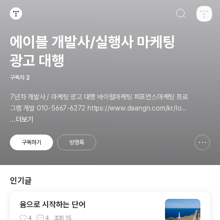
검색하기
티스토리
에이블 개발사/실행사 마케팅
광고 대행
구독자
2
7년차 개발사 / 마케팅 광고 대행 바이럴마케팅 퍼포먼스마케팅 프로
그램 개발 010-5667-6272 https://www.daangn.com/kr/loca
l-profile/ymau6dvz638t/
...더보기
구독하기
방명록
신고하기 레이어
열기
인기글
윰으로 시작하는 단어
4
4
조회
15