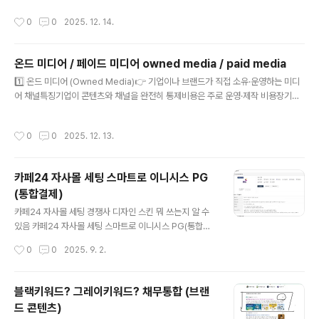
프랜차이즈 아닌 이상 카페/식당/술집은 마케팅 예산 증액 및 사업 확장의 한계가 있
작성시간
0
0
2025. 12. 14.
음 ==========인하우스 마케팅 - 부동산분양 - 상가분양 - 빌라분양 - 지식산
업센터분양 - 아파트분양- 이커머스 - 휴대폰 케이블 / 핸드폰 케이스
온드 미디어 / 페이드 미디어 owned media / paid media
글 내용
1️⃣ 온드 미디어 (Owned Media)👉 기업이나 브랜드가 직접 소유·운영하는 미디
어 채널특징기업이 콘텐츠와 채널을 완전히 통제비용은 주로 운영·제작 비용장기적
인 브랜드 자산이 됨신뢰도는 비교적 높음예시회사 공식 웹사이트블로그공식 SNS
계정 (인스타그램, 유튜브, X 등)이메일 뉴스레터모바일 앱장점광고비 없이 지속적
작성시간
0
0
2025. 12. 13.
인 노출 가능브랜드 메시지를 일관되게 전달고객과 장기적인 관계 형성단점초기에
는 도달 범위가 작음성과가 나오기까지 시간이 필요 2️⃣ 페이드 미디어 (Paid Medi
a)👉 비용을 지불하고 노출을 구매하는 미디어특징즉각적인 도달·트래픽 확보타겟
카페24 자사몰 세팅 스마트로 이니시스 PG
팅 가능 (연령, 관심사, 지역 등)예산에 따라 성과가 직결됨예시검색 광고 (네이버, 구
(통합결제)
글)SNS 광고 (인스타그램, 페이스북, 틱톡)배너 ..
글 내용
카페24 자사몰 세팅 경쟁사 디자인 스킨 뭐 쓰는지 알 수
있음 카페24 자사몰 세팅 스마트로 이니시스 PG(통합결
제) 이니시스가 정기결제 가능
작성시간
0
0
2025. 9. 2.
블랙키워드? 그레이키워드? 채무통합 (브랜
드 콘텐츠)
글 내용