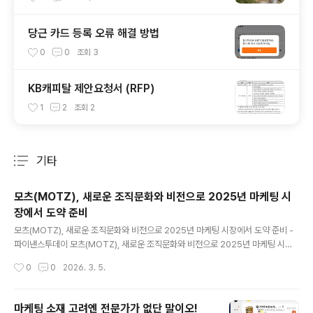
당근 카드 등록 오류 해결 방법
0
0
조회
3
KB캐피탈 제안요청서 (RFP)
1
2
조회
2
기타
분류 전체보기
주요 글 목록
모츠(MOTZ), 새로운 조직문화와 비전으로 2025년 마케팅 시
장에서 도약 준비
글 내용
모츠(MOTZ), 새로운 조직문화와 비전으로 2025년 마케팅 시장에서 도약 준비 -
파이낸스투데이 모츠(MOTZ), 새로운 조직문화와 비전으로 2025년 마케팅 시장
에서 도약 준비 - 파이낸스투데이2007년 설립된 모츠(MOTZ)는 20여 년간 삼성
작성시간
0
0
2026. 3. 5.
전자, 현대카드, 벤츠, 센세이션 페스티벌, 까르띠에, 반클리프 아펠, 오메가 등 1,50
0여 개의 국내외 브랜드 이벤트를 기획, 실행해 온 국내 대표 BTL 마케www.fntod
ay.co.kr 2007년 설립된 모츠(MOTZ)는 20여 년간 삼성전자, 현대카드, 벤츠, 센
마케팅 소재 고려엔 전문가가 없단 말이오!