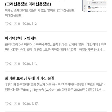
세이션 페스티벌, 까르띠에, 반클리프 아펠, 오메가 등 1,500여 개의 국내외 브랜드
(고려신용정보 미래신용정보)
이벤트를 기획, 실행해 온 국내 대표 BTL 마케팅 에이전시 회사
글 내용
마케팅 소재 고려엔 전문가가 없단 말이오! (고려신용정보
미래신용정보)
작성시간
0
0
2026. 3. 2.
아기턱받이 > 빕게팅
글 내용
5만원짜리 아기턱받이, 1분만에 품절…요즘 엄마들 ‘빕게팅’ 열풍 - 매일경제 5만원
짜리 아기턱받이, 1분만에 품절…요즘 엄마들 ‘빕게팅’ 열풍 - 매일경제만 1~3세 토
들러 제품 거래 급증 얼스디아카이브·코니·드타미 등 다양한 디자인으로 ‘고르는 재
미’ 29CM 키즈패션 거래액 284%↑www.mk.co.kr 아기턱받이 > 빕게팅 토들
작성시간
0
0
2026. 3. 1.
러 얼스디아카이브코니드타미29cm 키즈패션
화려한 브랜딩 뒤에 가려진 본질
글 내용
우영미와 블루엘리펀트의 행보가 더욱 아쉬운 건 우영미와 블루엘리펀트의 행보가
더욱 아쉬운 건design by 슝슝 (w/Gemini) 아래 글은 2026년 01월 28일에 발
행된 뉴스레터에 실린 글입니다.openads.co.kr 감성적 가치로 고객을 설득하는
힘
작성시간
0
0
2026. 2. 17.