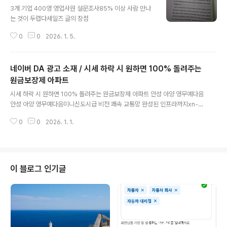
3개 기업 400영 영업사원 설문조사85% 이상 사람 만나
는 것이 두렵다세일즈 글의 장점
0
0
2026. 1. 5.
네이버 DA 광고 소재 / 시세 하락 시 원하면 100% 돌려주는
원금보장제 아파트
글 내용
시세 하락 시 원하면 100% 돌려주는 원금보장제 아파트 안성 아양 영무예다음
안성 아양 영무예다음미니신도시급 비전 쾌속 교통망 완성된 인프라까지xn--
2j1bq1nn5ehtesa45bjzybv5p.comhttps://xn--2j1bq1nn5ehtesa4
0
0
2026. 1. 1.
5bjzybv5p.com/index.html?utm_source=naver&utm_medium=ro
lling251222&utm_campaign=lime ctr은 높게 나올 것 같음
이 블로그 인기글