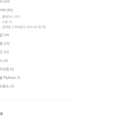
타
(44)
이버
(85)
플레이스
(51)
쇼핑
(1)
검색광고 파워링크 GFA SA 등
(8)
글
(16)
팡
(23)
근
(21)
스
(5)
카오맵
(5)
발 Python
(1)
오홍슈
(3)
ag