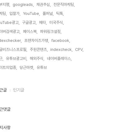
부지명,
googleads,
채권추심,
전문직마케팅,
케팅,
입찰가,
YouTube,
풀퍼널,
틱톡,
ouTube광고,
구글광고,
메타,
미국주식,
이버검색광고,
페이스북,
파워링크설정,
dexchecker,
프랜차이즈가맹,
facebook,
글비즈니스프로필,
주된콘텐츠,
indexcheck,
CPV,
근,
유튜브광고비,
해외주식,
네이버플레이스,
이트의업종,
당근마켓,
유튜브,
근글
인기글
근댓글
지사항