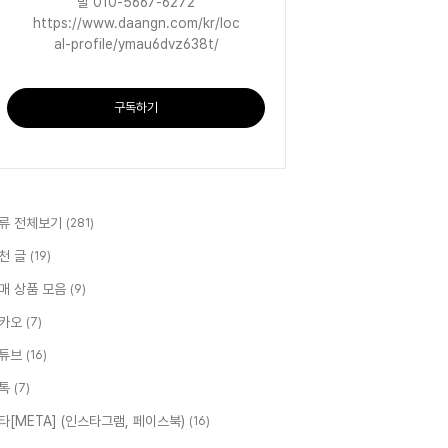
발 010-5667-6272
https://www.daangn.com/kr/loc
al-profile/ymau6dvz638t/
구독하기
류 전체보기
(281)
천 글
(19)
매 상품 모음
(9)
카오
(7)
튜브
(16)
톡
(7)
타[META] (인스타그램, 페이스북)
(16)