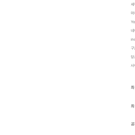
세
마
Y
네
in
구
당
사
최
최
근
글
과
인
최
기
글
공