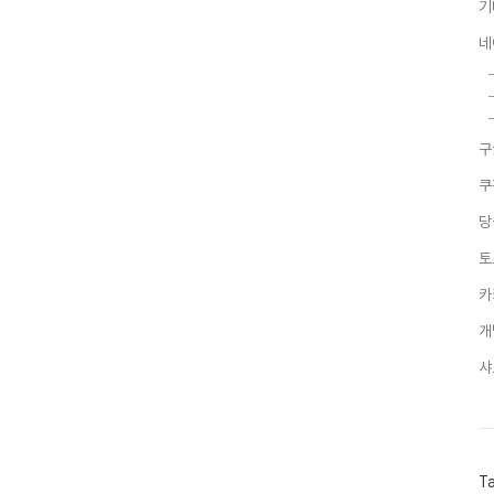
기
네
구
쿠
당
토
카
개
샤
T