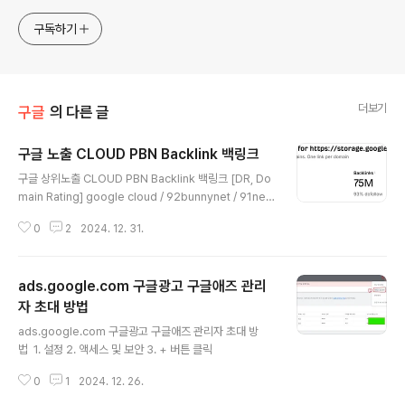
profile/ymau6dvz638t/
구독하기
더보기
구글
의 다른 글
구글 노출 CLOUD PBN Backlink 백링크
글 내용
구글 상위노출 CLOUD PBN Backlink 백링크 [DR, Do
main Rating] google cloud / 92bunnynet / 91netli
fy / 91CLOUDFLARE / 89oracle / 87neocties / 8
0
2
2024. 12. 31.
6amazonaws / 85backblazeb2 / 80scaleway / 7
5bitbucket / 78IBM / 74dream.io / 71NCLOUD[n
aver] / 56 등 전문 최고급 품질 클라우드(CLOUD) 백링
ads.google.com 구글광고 구글애즈 관리
크 입니다. 백링크 삽입 뿐만 아니라 구글 색인 (index) 요
청까지 해드립니다. 현재 국내 업체에서 클라우드 백링크
자 초대 방법
글 내용
제공하는 곳은 없습니다. 대부분 국내 백링크업체는 해외
ads.google.com 구글광고 구글애즈 관리자 초대 방
에서 구매해서 국내에서 재판매하는 곳이 대부분입니
법 1. 설정 2. 액세스 및 보안 3. + 버튼 클릭
다. 개당 5000원10개 이상 개..
0
1
2024. 12. 26.